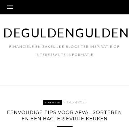
Skip
to
content
DEGULDENGULDEN
FINANCIËLE EN ZAKELIJKE BLOGS TER INSPIRATIE OF
INTERESSANTE INFORMATIE
20 April 2026
ALGEMEEN
EENVOUDIGE TIPS VOOR AFVAL SORTEREN
EN EEN BACTERIEVRIJE KEUKEN