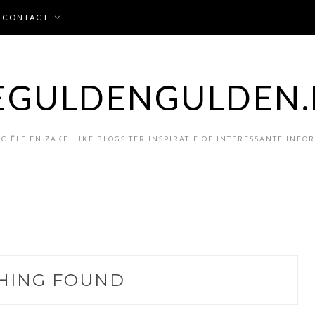
CONTACT
EGULDENGULDEN.
CIËLE EN ZAKELIJKE BLOGS TER INSPIRATIE OF INTERESSANTE INFO
HING FOUND