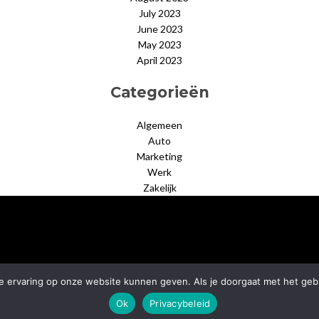
July 2023
June 2023
May 2023
April 2023
Categorieën
Algemeen
Auto
Marketing
Werk
Zakelijk
© 2026 deguldengulden.nl
–
Black Theme by
ZThemes Studio
 ervaring op onze website kunnen geven. Als je doorgaat met het gebru
Ok
Privacybeleid