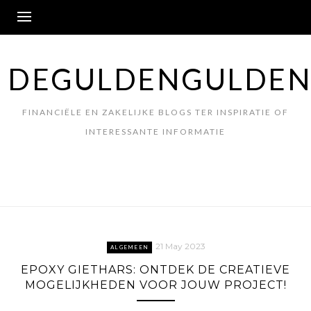
Skip
to
content
DEGULDENGULDEN
FINANCIËLE EN ZAKELIJKE BLOGS TER INSPIRATIE OF
INTERESSANTE INFORMATIE
21 May 2023
ALGEMEEN
EPOXY GIETHARS: ONTDEK DE CREATIEVE
MOGELIJKHEDEN VOOR JOUW PROJECT!