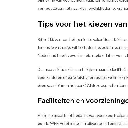
omgeving van veel parken. Vaak kun je via het vakant
vergeet zeker niet naar de mogelijkheden te vragen
Tips voor het kiezen va
Bij het kiezen van het perfecte vakantiepark is loc
tijdens je vakantie: wil je steden bezoeken, geniet
Nederland heeft zoveel mooie regio’s dat er voor el
Daarnaast is het slim om te kijken naar de faciliteit
voor kinderen of ga je juist voor rust en wellness?
eten gaan binnen het park? Al deze aspecten kunn
Faciliteiten en voorzieninge
Als je eenmaal hebt bedacht wat voor soort vakantie j
goede Wi-Fi verbinding kan bijvoorbeeld onmisbaar 