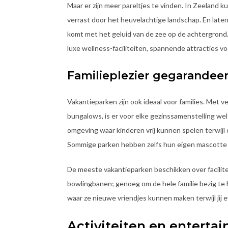
Maar er zijn meer pareltjes te vinden. In Zeeland ku
verrast door het heuvelachtige landschap. En late
komt met het geluid van de zee op de achtergrond. E
luxe wellness-faciliteiten, spannende attracties vo
Familieplezier gegarandee
Vakantieparken zijn ook ideaal voor families. Met 
bungalows, is er voor elke gezinssamenstelling wel
omgeving waar kinderen vrij kunnen spelen terwij
Sommige parken hebben zelfs hun eigen mascotte d
De meeste vakantieparken beschikken over facilite
bowlingbanen; genoeg om de hele familie bezig te h
waar ze nieuwe vriendjes kunnen maken terwijl jij e
Activiteiten en enterta