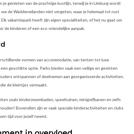
n je genieten van de prachtige kustlijn, terwijl je in Limburg wordt
n we de Waddeneilanden niet vergeten, waar je helemaal tot rust
lk vakantiepark heeft zijn eigen specialiteiten, of het nu gaat om
or de kinderen of een eco-vriendelijke aanpak.
rd
verschillende vormen van accommodatie, van tenten tot luxe
 een geschikte optie. Parks bieden vaak een veilige en gesloten
l ouders ontspannen of deelnemen aan georganiseerde activiteiten.
ie de kleintjes vermaakt.
iten zoals kinderzwembaden, speeltuinen, minigolfbanen en zelfs
ouden! Bovendien zijn er vaak speciale kinderactiviteiten en clubs
ven tijd voor jezelf neemt.
inment in overvloed