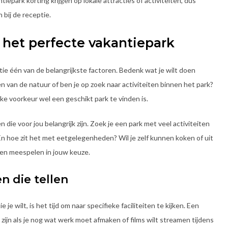
iepark korting krijgen op lokale attracties of activiteiten, dus
 bij de receptie.
n het perfecte vakantiepark
atie één van de belangrijkste factoren. Bedenk wat je wilt doen
en van de natuur of ben je op zoek naar activiteiten binnen het park?
ke voorkeur wel een geschikt park te vinden is.
en die voor jou belangrijk zijn. Zoek je een park met veel activiteiten
 En hoe zit het met eetgelegenheden? Wil je zelf kunnen koken of uit
en meespelen in jouw keuze.
n die tellen
e wilt, is het tijd om naar specifieke faciliteiten te kijken. Een
zijn als je nog wat werk moet afmaken of films wilt streamen tijdens