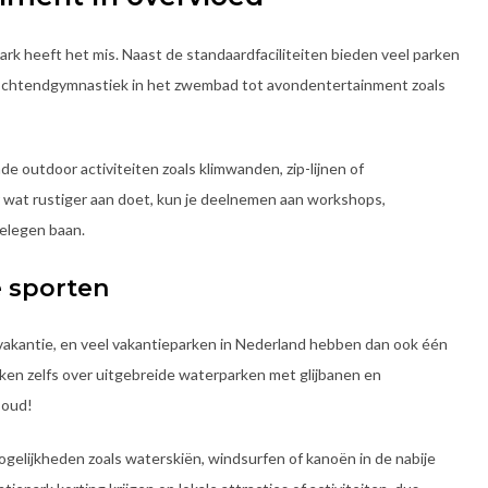
ark heeft het mis. Naast de standaardfaciliteiten bieden veel parken
Van ochtendgymnastiek in het zwembad tot avondentertainment zoals
e outdoor activiteiten zoals klimwanden, zip-lijnen of
er wat rustiger aan doet, kun je deelnemen aan workshops,
gelegen baan.
e sporten
vakantie, en veel vakantieparken in Nederland hebben dan ook één
n zelfs over uitgebreide waterparken met glijbanen en
 oud!
ogelijkheden zoals waterskiën, windsurfen of kanoën in de nabije