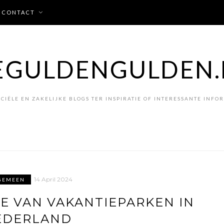
CONTACT
EGULDENGULDEN.
CIËLE EN ZAKELIJKE BLOGS TER INSPIRATIE OF INTERESSANTE INFO
14 April 2024
GEMEEN
E VAN VAKANTIEPARKEN IN
EDERLAND