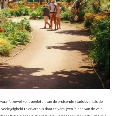
 waar je zowel kunt genieten van de bruisende stadsleven als de
elzijdigheid te ervaren is door te verblijven in een van de vele
rk heeft zijn eigen unieke karakter, waardoor er voor ieder wat wils